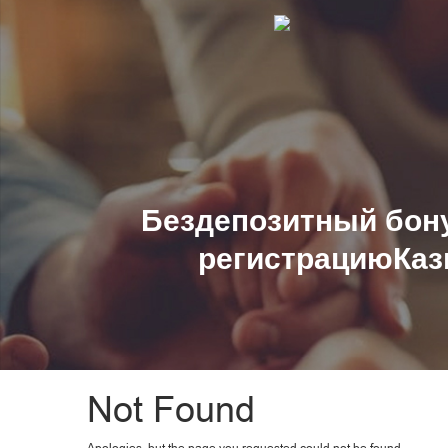
Бездепозитный бону
регистрациюКаз
Not Found