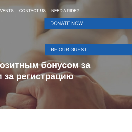
EVENTS
CONTACT US
NEED A RIDE?
DONATE NOW
BE OUR GUEST
позитным бонусом за
 за регистрацию