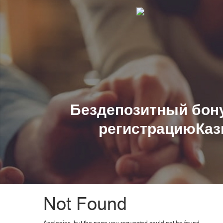
Бездепозитный бону
регистрациюКаз
Not Found