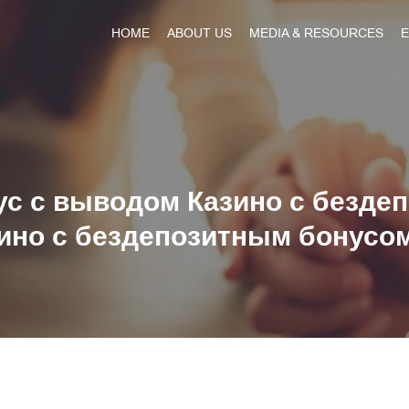
HOME
ABOUT US
MEDIA & RESOURCES
с с выводом Казино с безде
ино с бездепозитным бонусом