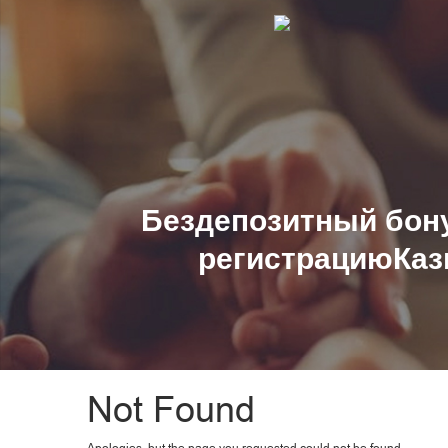
Бездепозитный бону
регистрациюКаз
Not Found