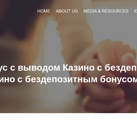
HOME
ABOUT US
MEDIA & RESOURCES
с с выводом Казино с безде
ино с бездепозитным бонусом